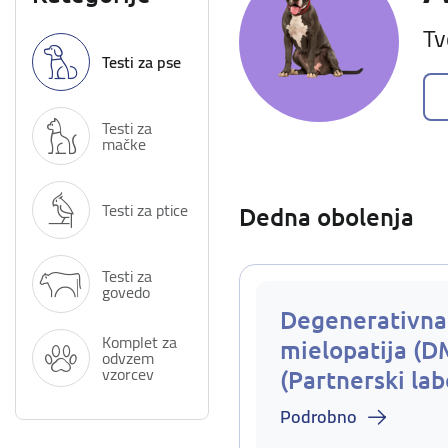
Tv
Testi za pse
Testi za
mačke
Testi za ptice
Dedna obolenja
Testi za
govedo
Degenerativna
Komplet za
mielopatija (D
odvzem
vzorcev
(Partnerski lab
Podrobno