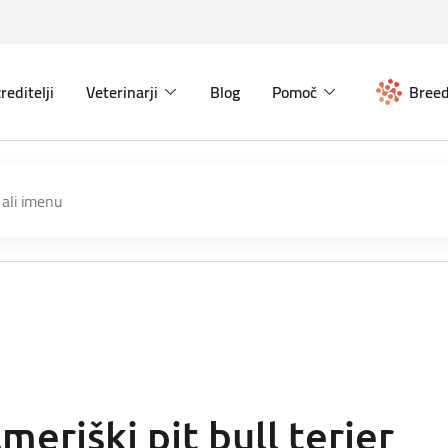
reditelji
Veterinarji
Blog
Pomoč
Breed
meriški pit bull terier