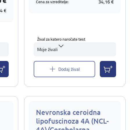
0 €
34,16 €
Cena za vzreditelje:
4 €
Žival za katero naročate test
Moje živali
Dodaj žival
Nevronska ceroidna
lipofuscinoza 4A (NCL-
4A)/Cerebelarna