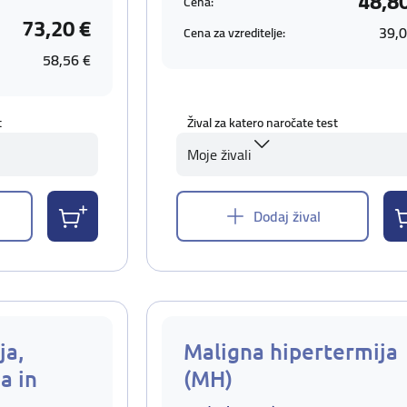
48,8
Cena:
73,20 €
39,0
Cena za vzreditelje:
58,56 €
t
Žival za katero naročate test
Moje živali
Dodaj žival
ja,
Maligna hipertermija
a in
(MH)