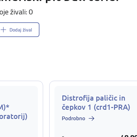
oje živali: 0
Dodaj žival
Distrofija paličic in
M)*
čepkov 1 (crd1-PRA)
oratorij)
Podrobno