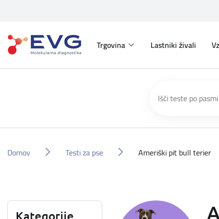
Trgovina
Lastniki živali
Vz
Domov
Testi za pse
Ameriški pit bull terier
A
Kategorije