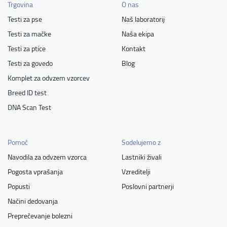
Trgovina
O nas
Testi za pse
Naš laboratorij
Testi za mačke
Naša ekipa
Testi za ptice
Kontakt
Testi za govedo
Blog
Komplet za odvzem vzorcev
Breed ID test
DNA Scan Test
Pomoč
Sodelujemo z
Navodila za odvzem vzorca
Lastniki živali
Pogosta vprašanja
Vzreditelji
Popusti
Poslovni partnerji
Načini dedovanja
Preprečevanje bolezni