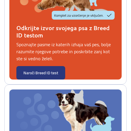
Komplet za vzorčenje je vključen.
Odkrijte izvor svojega psa z Breed
ID testom
Spoznajte pasme iz katerih izhaja vaš pes, bolje
razumite njegove potrebe in poskrbite zanj kot
ste si vedno želeli.
Naroči Breed ID test