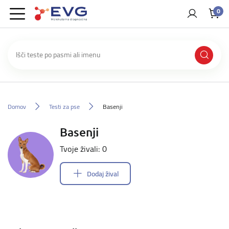
0
Domov
Testi za pse
Basenji
Basenji
Tvoje živali: 0
Dodaj žival