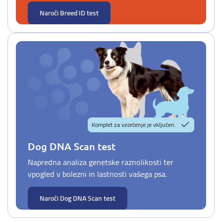
Naroči Breed ID test
Komplet za vzorčenje je vključen.
Dog DNA Scan test
Napredna analiza genetske raznolikosti ter
vpogled v bolezni in lastnosti vašega psa.
Naroči Dog DNA Scan test