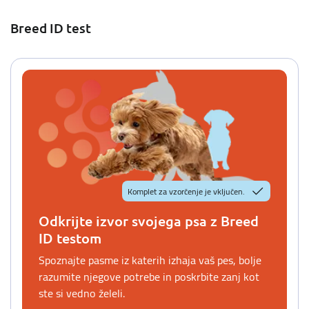
Breed ID test
Komplet za vzorčenje je vključen.
Odkrijte izvor svojega psa z Breed
ID testom
Spoznajte pasme iz katerih izhaja vaš pes, bolje
razumite njegove potrebe in poskrbite zanj kot
ste si vedno želeli.