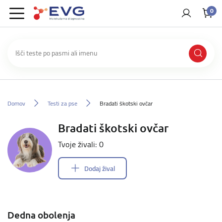
0
Domov
Testi za pse
Bradati škotski ovčar
Bradati škotski ovčar
Tvoje živali: 0
Dodaj žival
Dedna obolenja