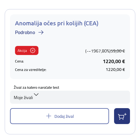
Anomalija očes pri kolijih (CEA)
Podrobno
Akcija
(-−1967,80%)
59,00 €
1220,00 €
Cena:
1220,00 €
Cena za vzreditelje:
Žival za katero naročate test
Moje živali
Dodaj žival