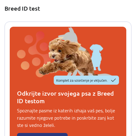
Breed ID test
Komplet za vzorčenje je vključen.
Odkrijte izvor svojega psa z Breed
ID testom
Spoznajte pasme iz katerih izhaja vaš pes, bolje
razumite njegove potrebe in poskrbite zanj kot
ste si vedno želeli.