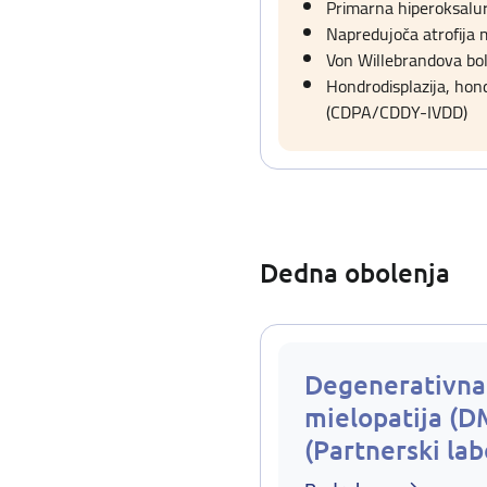
Primarna hiperoksalurij
Napredujoča atrofija
Von Willebrandova bol
Hondrodisplazija, hon
(CDPA/CDDY-IVDD)
Dedna obolenja
Degenerativna
mielopatija (D
(Partnerski lab