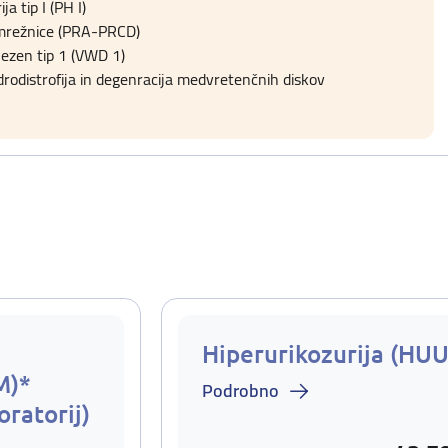
a tip I (PH I)
 mrežnice (PRA-PRCD)
ezen tip 1 (VWD 1)
drodistrofija in degenracija medvretenčnih diskov
Hiperurikozurija (HUU
M)*
Podrobno
oratorij)