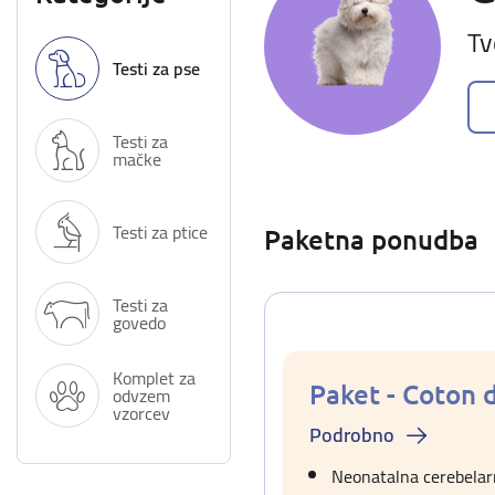
Tv
Testi za pse
Testi za
mačke
Testi za ptice
Paketna ponudba
Testi za
govedo
Komplet za
Paket - Coton 
odvzem
vzorcev
Podrobno
Neonatalna cerebelar