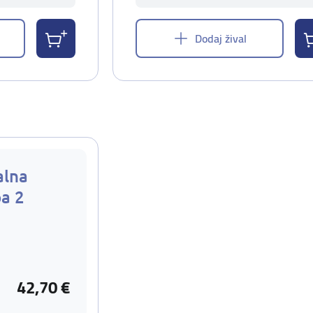
Dodaj žival
alna
pa 2
42,70 €