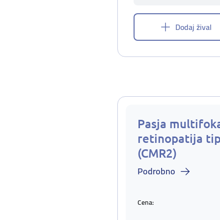
Dodaj žival
Pasja multifok
retinopatija ti
(CMR2)
Podrobno
Cena: