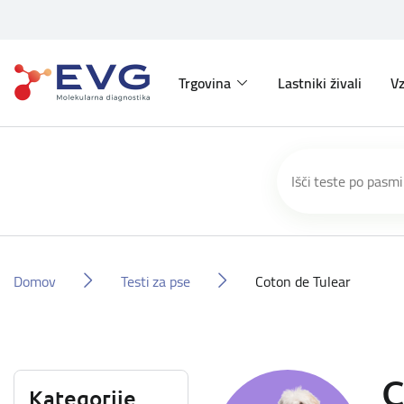
Trgovina
Lastniki živali
Vz
Domov
Testi za pse
Coton de Tulear
C
Kategorije