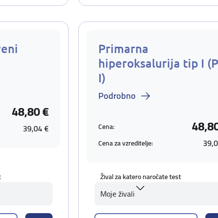
eni
Primarna
hiperoksalurija tip I (
I)
Podrobno
48,80 €
48,8
Cena:
39,04 €
39,0
Cena za vzreditelje:
t
Žival za katero naročate test
Moje živali