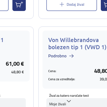
Dodaj žival
 1
Von Willebrandova
bolezen tip 1 (VWD 1)
Podrobno
61,00 €
48,8
Cena:
48,80 €
39,0
Cena za vzreditelje:
t
Žival za katero naročate test
Moje živali