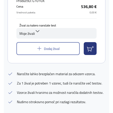
ProductID: G1010X
536,80 €
Cena:
Vrednost paketa:
0,00 €
Žival za katero naročate test
Moje živali
Dodaj žival
Naročite lahko brezplačen material za odvzem vzorca.
Za 1 žival je potreben 1 vzorec, tudi če naročite več testov.
Vzorce živali hranimo za možnost naročila dodatnih testov.
Nudimo strokovno pomoč pri razlagi rezultatov.