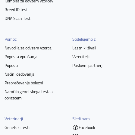
Komplet za odvzem vzorcev
Breed ID test
DNA Scan Test
Pomoč
Sodelujemo z
Navodila za odvzem vzorca
Lastniki živali
Pogosta vprašanja
Vzreditelji
Popusti
Poslovni partnerji
Načini dedovanja
Preprečevanje bolezni
Naročilo genetskega testa z
obrazcem
Veterinarji
Sledi nam
Genetski testi
Facebook