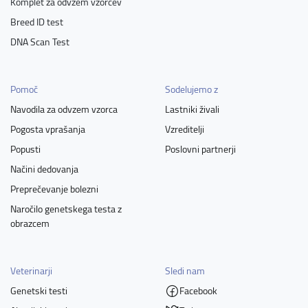
Komplet za odvzem vzorcev
Breed ID test
DNA Scan Test
Pomoč
Sodelujemo z
Navodila za odvzem vzorca
Lastniki živali
Pogosta vprašanja
Vzreditelji
Popusti
Poslovni partnerji
Načini dedovanja
Preprečevanje bolezni
Naročilo genetskega testa z
obrazcem
Veterinarji
Sledi nam
Genetski testi
Facebook