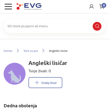
0
Domov
Testi za pse
Angleški lisičar
Angleški lisičar
Tvoje živali: 0
Dodaj žival
Dedna obolenja