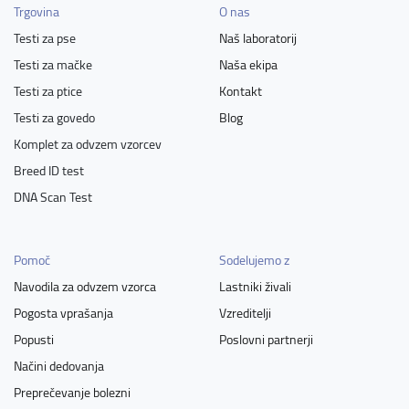
Trgovina
O nas
Testi za pse
Naš laboratorij
Testi za mačke
Naša ekipa
Testi za ptice
Kontakt
Testi za govedo
Blog
Komplet za odvzem vzorcev
Breed ID test
DNA Scan Test
Pomoč
Sodelujemo z
Navodila za odvzem vzorca
Lastniki živali
Pogosta vprašanja
Vzreditelji
Popusti
Poslovni partnerji
Načini dedovanja
Preprečevanje bolezni