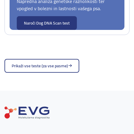
Napredna analiza genetske raznolikosti ter
vpogled v bolezni in lastnosti vašega psa.
Naroči Dog DNA Scan test
Prikaži vse teste (za vse pasme)