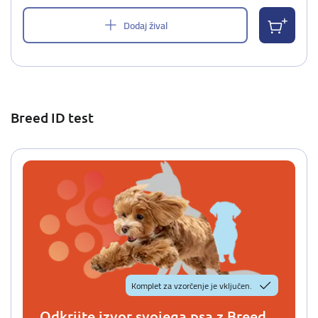
Dodaj žival
Breed ID test
Komplet za vzorčenje je vključen.
Odkrijte izvor svojega psa z Breed