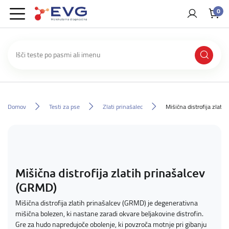
0
Domov
Testi za pse
Zlati prinašalec
Mišična distrofija zlati
Mišična distrofija zlatih prinašalcev
(GRMD)
Mišična distrofija zlatih prinašalcev (GRMD) je degenerativna
mišična bolezen, ki nastane zaradi okvare beljakovine distrofin.
Gre za hudo napredujoče obolenje, ki povzroča motnje pri gibanju