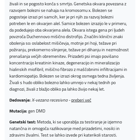
živali in se pogosto konča s smrtjo. Genetska okvara povezana z
razvojem bolezni se nahaja na kromosomu x. Bolezen se
pogosteje izrazi pri samcih, ker je pri njih za razvoj bolezni
potreben le en okvarjen alel. Samice bolezen izrazijo le v primeru,
da podedujejo oba okvarjena alela. Okvara istega gena pri ljudeh
povzroča Duchennovo mišično distrofijo. Značilni klinični znaki
obolenja so: oslabelost mišičevja, motnje pri hoji, težave pri
požiranju, prekomerno slinjenje, težave pri dihanju in nezmožnost
prenašanja večjih obremenitev. Prizadeti psi imajo povišano
koncentracijo kreatinin kinaze, degeneracijo in mineralizacijo
hialinskih miofibril, mišično fibrozo z maščobnimi infiltracijami in
kardiomiopatijo. Bolezen se izrazi okrog osmega tedna življenja.
Živali s hudo obliko bolezno lahko umrejo v nekaj tednih po
diagnozi, živali z blažjo obliko pa lahko živijo nekaj let.
Dedovanje:
X-vezano recesivno -
preberi več
Mutacija:
gen DMD
Genetski test:
Metoda, ki se uporablja za testiranje je izjemno
natančna in omogoča razlikovanje med prizadetimi, nosilci in
zdravimi živalmi. Test se lahko izvede pri katerikoli starosti.