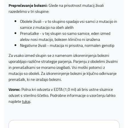
Preprečevanje bolezni:
Glede na prisotnost mutacij živali
razedelimo v tri skupine:
Obolele živali - v to skupino spadajo vsi samci z mutacijo in
samice z mutacijo na obeh alelih
Prenašalke - v tej skupin so samo samice, eden izmed
alelov nosi mutacijo, bolezen klinično ni izražena
Negativne živali - mutacija ni prisotna, normalen genotip
Za vsako izmed skupin se z namenom izkoreninjenja bolezni
uporabljajo različne strategije parjenja. Parjenju z obolelimi živalmi
in prenašalkami se moramo izogibati. Vsi moški potomci z
mutacijo so oboleli. Za izkoreninjenje bolezni je ključno odkrivanje
prenašalk, ki ne izražajo bolezni.
Vzorec
: Polna kri odvzeta v EDTA (1,0 ml) ali bris ustne sluznice
odvzet s sterilno ščetko. Podrobne informacije o vzorčenju lahko
najdete
tukaj
.