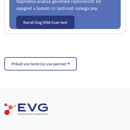
Napredna analiza genetske raznolikosti ter
vpogled v bolezni in lastnosti vašega psa.
Naroči Dog DNA Scan test
Prikaži vse teste (za vse pasme)