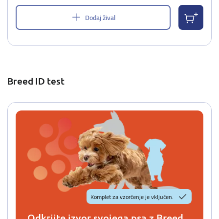
Dodaj žival
Breed ID test
Komplet za vzorčenje je vključen.
Odkrijte izvor svojega psa z Breed