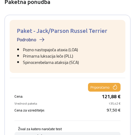
Paketna ponudba
Paket - Jack/Parson Russel Terrier
Podrobno
Pozno nastopajoča ataxia (LOA)
Primarna luksacija leče (PLL)
Spinocerebelarna ataksija (SCA)
Priporočamo
121,88 €
Cena:
Vrednost paketa:
135,42 €
97,50 €
Cena za vzreditelje:
Žival za katero naročate test