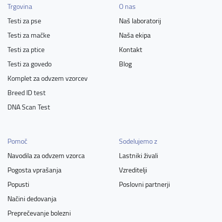
Trgovina
O nas
Testi za pse
Naš laboratorij
Testi za mačke
Naša ekipa
Testi za ptice
Kontakt
Testi za govedo
Blog
Komplet za odvzem vzorcev
Breed ID test
DNA Scan Test
Pomoč
Sodelujemo z
Navodila za odvzem vzorca
Lastniki živali
Pogosta vprašanja
Vzreditelji
Popusti
Poslovni partnerji
Načini dedovanja
Preprečevanje bolezni