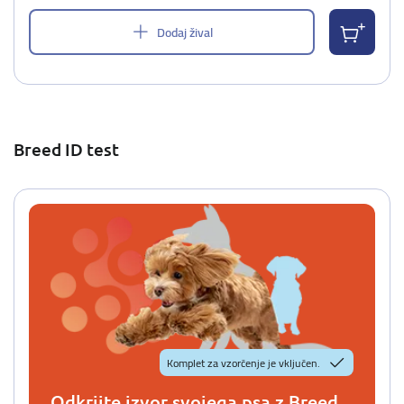
Dodaj žival
Breed ID test
Komplet za vzorčenje je vključen.
Odkrijte izvor svojega psa z Breed