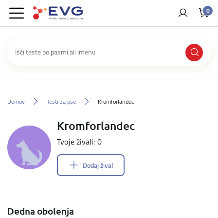
0
Domov
Testi za pse
Kromforlandec
Kromforlandec
Tvoje živali: 0
Dodaj žival
Dedna obolenja