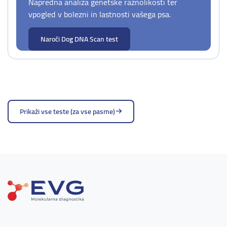
Napredna analiza genetske raznolikosti ter
vpogled v bolezni in lastnosti vašega psa.
Naroči Dog DNA Scan test
Prikaži vse teste (za vse pasme)