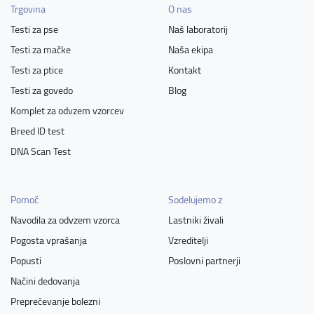
Trgovina
O nas
Testi za pse
Naš laboratorij
Testi za mačke
Naša ekipa
Testi za ptice
Kontakt
Testi za govedo
Blog
Komplet za odvzem vzorcev
Breed ID test
DNA Scan Test
Pomoč
Sodelujemo z
Navodila za odvzem vzorca
Lastniki živali
Pogosta vprašanja
Vzreditelji
Popusti
Poslovni partnerji
Načini dedovanja
Preprečevanje bolezni