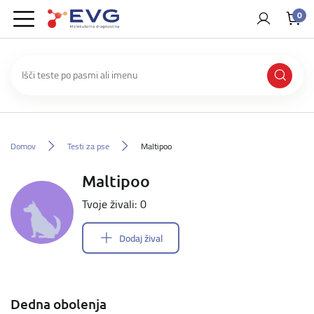
0
Domov
Testi za pse
Maltipoo
Maltipoo
Tvoje živali: 0
Dodaj žival
Dedna obolenja