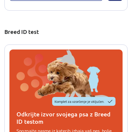
Breed ID test
Komplet za vzorčenje je vključen.
Odkrijte izvor svojega psa z Breed
ID testom
Spoznajte pasme iz katerih izhaja vaš pes, bolje