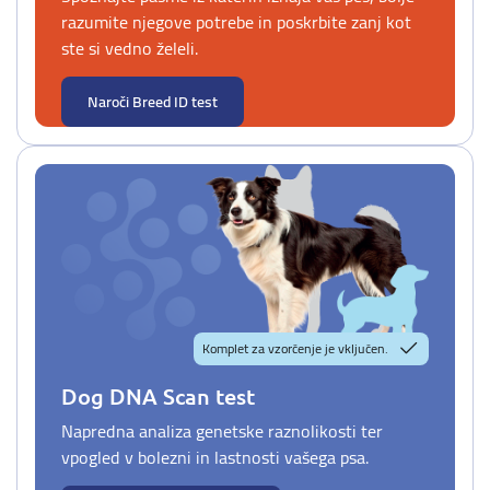
razumite njegove potrebe in poskrbite zanj kot
ste si vedno želeli.
Naroči Breed ID test
Komplet za vzorčenje je vključen.
Dog DNA Scan test
Napredna analiza genetske raznolikosti ter
vpogled v bolezni in lastnosti vašega psa.