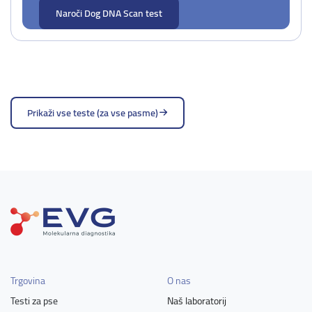
Naroči Dog DNA Scan test
Prikaži vse teste (za vse pasme)
Trgovina
O nas
Testi za pse
Naš laboratorij