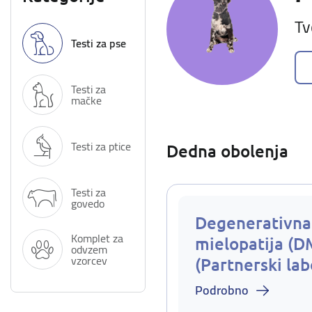
Tv
Testi za pse
Testi za
mačke
Testi za ptice
Dedna obolenja
Testi za
govedo
Degenerativna
Komplet za
mielopatija (D
odvzem
vzorcev
(Partnerski lab
Podrobno