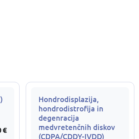
)
Hondrodisplazija,
hondrodistrofija in
degenracija
medvretenčnih diskov
0 €
(CDPA/CDDY-IVDD)