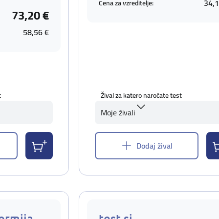
34,1
Cena za vzreditelje:
73,20 €
58,56 €
t
Žival za katero naročate test
Moje živali
Dodaj žival
ermija
test si