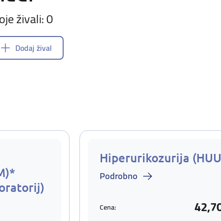
oje živali: 0
Dodaj žival
Hiperurikozurija (HUU
M)*
Podrobno
oratorij)
42,7
Cena: