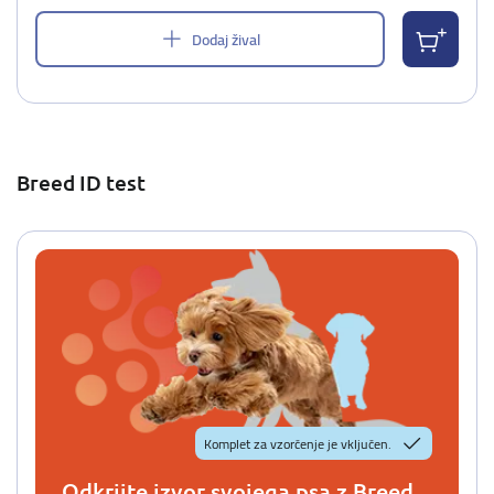
Dodaj žival
Breed ID test
Komplet za vzorčenje je vključen.
Odkrijte izvor svojega psa z Breed