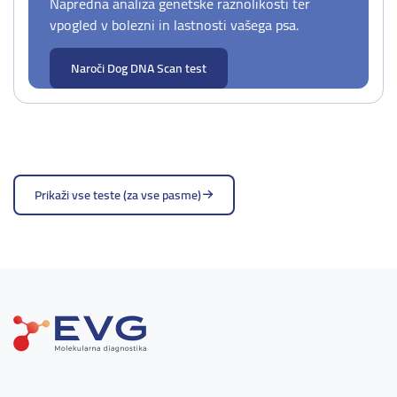
Napredna analiza genetske raznolikosti ter
vpogled v bolezni in lastnosti vašega psa.
Naroči Dog DNA Scan test
Prikaži vse teste (za vse pasme)