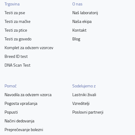
Trgovina
O nas
Testi za pse
Naš laboratorij
Testi za mačke
Naša ekipa
Testi za ptice
Kontakt
Testi za govedo
Blog
Komplet za odvzem vzorcev
Breed ID test
DNA Scan Test
Pomoč
Sodelujemo z
Navodila za odvzem vzorca
Lastniki živali
Pogosta vprašanja
Vzreditelji
Popusti
Poslovni partnerji
Načini dedovanja
Preprečevanje bolezni