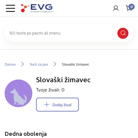
0
Domov
Testi za pse
Slovaški žimavec
Slovaški žimavec
Tvoje živali: 0
Dodaj žival
Dedna obolenja