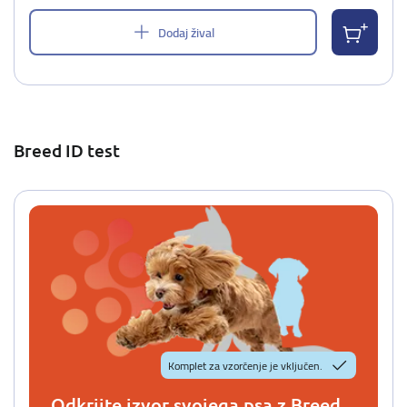
Dodaj žival
Breed ID test
Komplet za vzorčenje je vključen.
Odkrijte izvor svojega psa z Breed