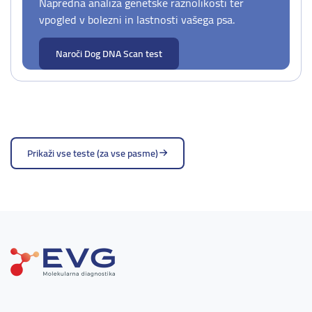
Napredna analiza genetske raznolikosti ter
vpogled v bolezni in lastnosti vašega psa.
Naroči Dog DNA Scan test
Prikaži vse teste (za vse pasme)