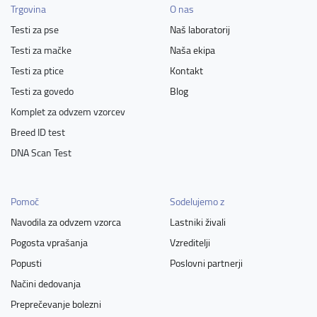
Trgovina
O nas
Testi za pse
Naš laboratorij
Testi za mačke
Naša ekipa
Testi za ptice
Kontakt
Testi za govedo
Blog
Komplet za odvzem vzorcev
Breed ID test
DNA Scan Test
Pomoč
Sodelujemo z
Navodila za odvzem vzorca
Lastniki živali
Pogosta vprašanja
Vzreditelji
Popusti
Poslovni partnerji
Načini dedovanja
Preprečevanje bolezni