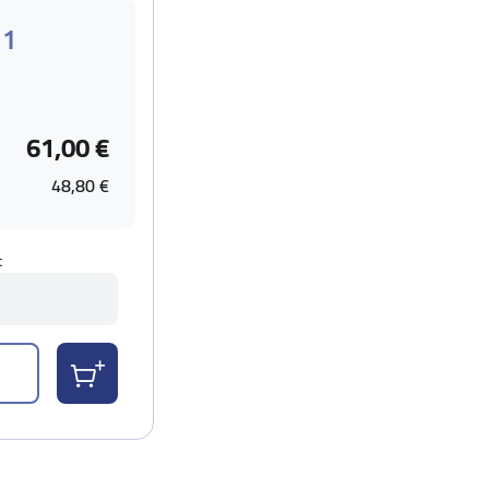
 1
61,00 €
48,80 €
t