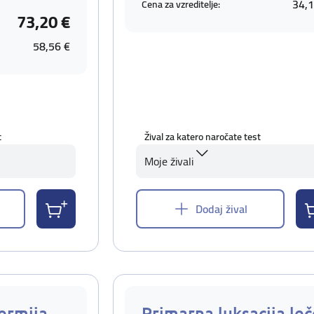
34,1
Cena za vzreditelje:
73,20 €
58,56 €
t
Žival za katero naročate test
Moje živali
Dodaj žival
ermija
Primarna luksacija leč