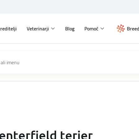
reditelji
Veterinarji
Blog
Pomoč
Breed
enterfield terier