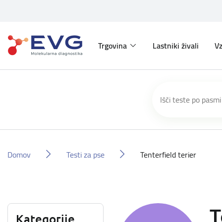
Trgovina
Lastniki živali
Vz
Domov
Testi za pse
Tenterfield terier
T
Kategorije