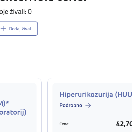
oje živali: 0
Dodaj žival
Hiperurikozurija (HUU
M)*
Podrobno
oratorij)
42,7
Cena: