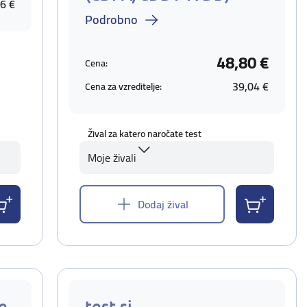
6 €
Podrobno
48,80 €
Cena:
39,04 €
Cena za vzreditelje:
Žival za katero naročate test
Moje živali
Dodaj žival
e
test si