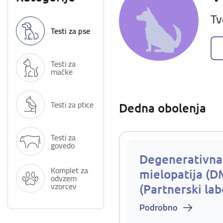
Tv
Testi za pse
Testi za
mačke
Testi za ptice
Dedna obolenja
Testi za
govedo
Degenerativna
Komplet za
mielopatija (D
odvzem
vzorcev
(Partnerski lab
Podrobno