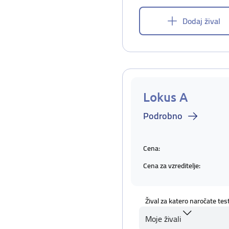
Dodaj žival
Lokus A
Podrobno
Cena:
Cena za vzreditelje:
Žival za katero naročate tes
Moje živali