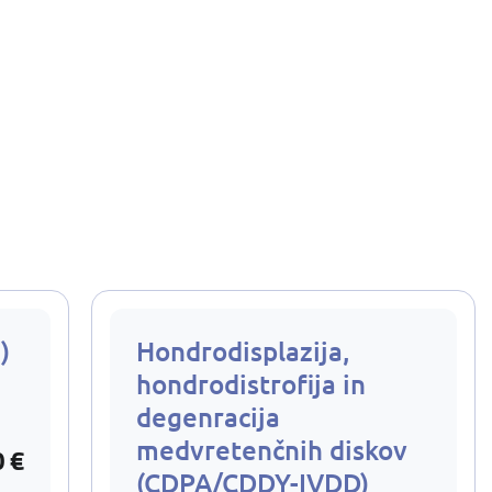
)
Hondrodisplazija,
hondrodistrofija in
degenracija
medvretenčnih diskov
0 €
(CDPA/CDDY-IVDD)