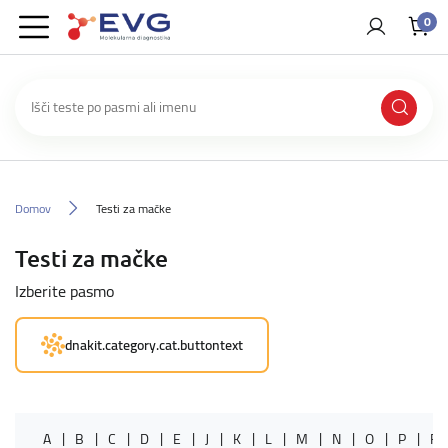
0
Domov
Testi za mačke
Testi za mačke
Izberite pasmo
dnakit.category.cat.buttontext
A
B
C
D
E
J
K
L
M
N
O
P
R