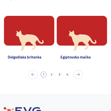
Dolgodlaka britanka
Egiptovska mačka
1
2
3
4