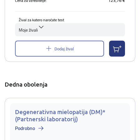
123,76 €
Cena za vzreditelje:
Žival za katero naročate test
Moje živali
Dodaj žival
Dedna obolenja
Degenerativna mielopatija (DM)*
(Partnerski laboratorij)
Podrobno