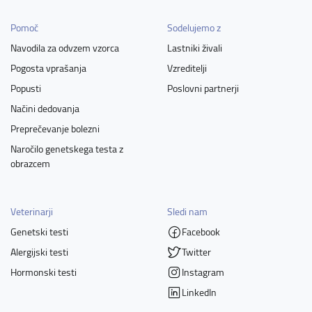
Pomoč
Sodelujemo z
Navodila za odvzem vzorca
Lastniki živali
Pogosta vprašanja
Vzreditelji
Popusti
Poslovni partnerji
Načini dedovanja
Preprečevanje bolezni
Naročilo genetskega testa z
obrazcem
Veterinarji
Sledi nam
Genetski testi
Facebook
Alergijski testi
Twitter
Hormonski testi
Instagram
LinkedIn