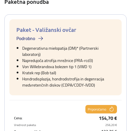
Paketna ponudba
Paket - Valižanski ovčar
Podrobno
Degenerativna mielopatija (DM)* (Partnerski
laboratorij)
Napredujoča atrofija mrežnice (PRA-rcd3)
Von Willebrandova bolezen tip 1 (VWD 1)
Kratek rep (Bob tail)
Hondrodisplazija, hondrodistrofija in degenracija
medvretenčnih diskov (CDPA/CDDY-IVDD)
Priporočamo
154,70 €
Cena:
Vrednost paketa:
256,20 €