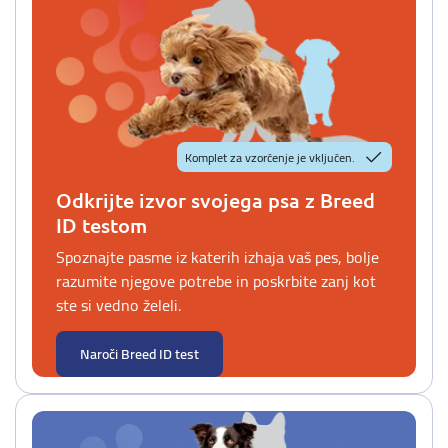
Komplet za vzorčenje je vključen.
Odkrijte izvor svojega psa z Breed
ID testom
Spoznajte pasme iz katerih izhaja vaš pes, bolje
razumite njegove potrebe in poskrbite zanj kot
ste si vedno želeli.
Naroči Breed ID test