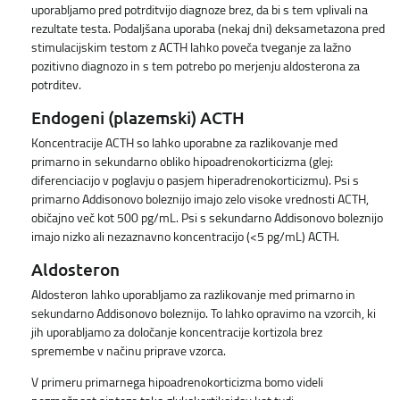
uporabljamo pred potrditvijo diagnoze brez, da bi s tem vplivali na
rezultate testa. Podaljšana uporaba (nekaj dni) deksametazona pred
stimulacijskim testom z ACTH lahko poveča tveganje za lažno
pozitivno diagnozo in s tem potrebo po merjenju aldosterona za
potrditev.
Endogeni (plazemski) ACTH
Koncentracije ACTH so lahko uporabne za razlikovanje med
primarno in sekundarno obliko hipoadrenokorticizma (glej:
diferenciacijo v poglavju o pasjem hiperadrenokorticizmu). Psi s
primarno Addisonovo boleznijo imajo zelo visoke vrednosti ACTH,
običajno več kot 500 pg/mL. Psi s sekundarno Addisonovo boleznijo
imajo nizko ali nezaznavno koncentracijo (<5 pg/mL) ACTH.
Aldosteron
Aldosteron lahko uporabljamo za razlikovanje med primarno in
sekundarno Addisonovo boleznijo. To lahko opravimo na vzorcih, ki
jih uporabljamo za določanje koncentracije kortizola brez
spremembe v načinu priprave vzorca.
V primeru primarnega hipoadrenokorticizma bomo videli