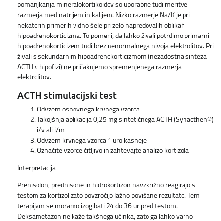
pomanjkanja mineralokortikoidov so uporabne tudi meritve
razmerja med natrijem in kalijem. Nizko razmerje Na/K je pri
nekaterih primerih vidno šele pri zelo napredovalih oblikah
hipoadrenokorticizma. To pomeni, da lahko živali potrdimo primarni
hipoadrenokorticizem tudi brez nenormalnega nivoja elektrolitov. Pri
živali s sekundarnim hipoadrenokorticizmom (nezadostna sinteza
ACTH v hipofizi) ne pričakujemo spremenjenega razmerja
elektrolitov.
ACTH stimulacijski test
Odvzem osnovnega krvnega vzorca.
Takojšnja aplikacija 0,25 mg sintetičnega ACTH (Synacthen®)
i/v ali i/m
Odvzem krvnega vzorca 1 uro kasneje
Označite vzorce čitljivo in zahtevajte analizo kortizola
Interpretacija
Prenisolon, prednisone in hidrokortizon navzkrižno reagirajo s
testom za kortizol zato povzročijo lažno povišane rezultate. Tem
terapijam se moramo izogibati 24 do 36 ur pred testom.
Deksametazon ne kaže takšnega učinka, zato ga lahko varno