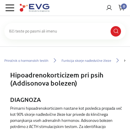
0
Priročnik o hormonskih testih
Funkcija skorje nadledvične žleze
Hip
Hipoadrenokorticizem pri psih
(Addisonova bolezen)
DIAGNOZA
Primarni hipoadrenokorticizem nastane kot posledica propada več
kot 90% skorje nadledvične žleze kar privede do kliničnega
pomanjkanja vseh adrenalnih hormonov. Adisonovo bolezen
potrdimo z ACTH stimulacijskim testom. Za identifikacijo