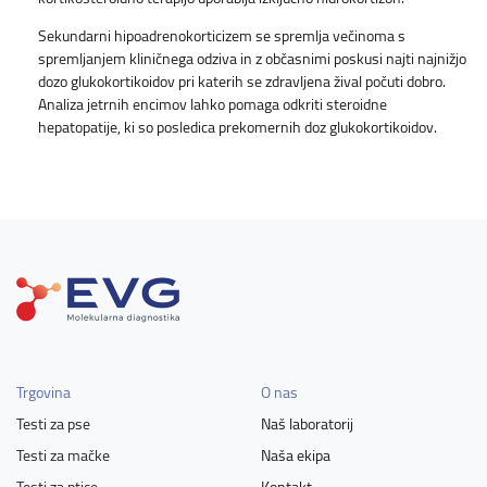
Sekundarni hipoadrenokorticizem se spremlja večinoma s
spremljanjem kliničnega odziva in z občasnimi poskusi najti najnižjo
dozo glukokortikoidov pri katerih se zdravljena žival počuti dobro.
Analiza jetrnih encimov lahko pomaga odkriti steroidne
hepatopatije, ki so posledica prekomernih doz glukokortikoidov.
Trgovina
O nas
Testi za pse
Naš laboratorij
Testi za mačke
Naša ekipa
Testi za ptice
Kontakt