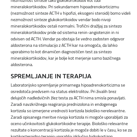
nezmožnost sinteze tako glukokortikoidov kot tudi
mineralokortikoidov. Pri sekundarnem hipoadrenokorticizmu
(nezmožnost sinteze ACTH v hipofizi, eksogeni steroidi) bomo videli
nezmožnost sinteze glukokortikoidov vendar bodo nivoji
mineralokortikoidov ostali normalni. Trofični dražljaj za sintezo
mineralokortikoidov pride od sistema renin-angiotenzin in ni
odvisen od ACTH. Vendar pa obstaja še vedno zadosten odgovor
aldosterona na stimulacijo z ACTH kar na omogoča, da lahko
uporabimo to kot dinamičen diagnostičen test za sintezo
mineralokortikoidov, kar je bolje kot merjenje samo bazičnega
aldosterona.
SPREMLJANJE IN TERAPIJA
Laboratorijsko spremljanje primarnega hipoadrenokorticizma se
osredotoča predvsem na status elektrolitov. Pri živalih brez
delujočih nadledvičnih žlez testa za ACTH nima smisla ponavljati.
Zaradi navzkrižnega reagiranja prednizolona in endogenega
kortizola so izmerjene vrednosti kortizola biološko nerelevantne.
Zaradi opisanega meritve nivoja kortizola ni mogoče uporabljati za
oceno učinkovitosti glukokortikoidne terapije. Biološko relevantne
rezultate o koncentraciji kortizola je mogoče dobiti le v času, ko se za
kortikosteroidno terapijo uporablja izključno hidrokortizon.