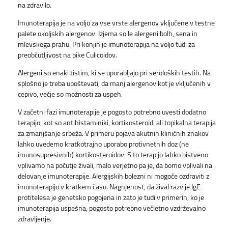
na zdravilo.
Imunoterapija je na voljo za vse vrste alergenov vključene v testne
palete okoljskih alergenov. Izjema so le alergeni bolh, sena in
mlevskega prahu. Pri konjih je imunoterapija na voljo tudi za
preobčutljivost na pike Culicoidov.
Alergeni so enaki tistim, ki se uporabljajo pri seroloških testih. Na
splošno je treba upoštevati, da manj alergenov kot je vključenih v
cepivo, večje so možnosti za uspeh.
V začetni fazi imunoterapije je pogosto potrebno uvesti dodatno
terapijo, kot so antihistaminiki, kortikosteroidi ali topikalna terapija
za zmanjšanje srbeža. V primeru pojava akutnih kliničnih znakov
lahko uvedemo kratkotrajno uporabo protivnetnih doz (ne
imunosupresivnih) kortikosteroidov. S to terapijo lahko bistveno
vplivamo na počutje živali, malo verjetno pa je, da bomo vplivali na
delovanje imunoterapije. Alergijskih bolezni ni mogoče ozdraviti z
imunoterapijo v kratkem času. Nagnjenost, da žival razvije IgE
protitelesa je genetsko pogojena in zato je tudi v primerih, ko je
imunoterapija uspešna, pogosto potrebno večletno vzdrževalno
zdravljenje.