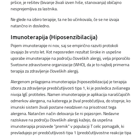
pršice, je rešitev (bivanje živali izven hiše, stanovanja) običajno
nesprejemljiva za lastnika.
Ne glede na izbiro terapije, ta ne bo učinkovala, če se ne izvaja
natančno in dosledno.
Imunoterapija (Hiposenzibilacija)
Pojem imunoterapije ni nov, saj se empirično razviti protokoli
izvajajo že vrsto let. Kot neposreden rezultat široke in uspešne
uporabe imunoterapije na področju človeških alergij, velja priporočilo
Svetovne zdravstvene organizacije (WHO), da je to najbolj primerna
terapija za zdravljenje človeških alergij.
Alergenom prilagojena imunoterapija (hiposezibilizacija) je terapija
izbora za zdravljenje preobčutljivosti tipa 1, ki je posledica zvišanega
nivoja IgE protiteles. Namen imunoterapije je aplikacija naraščajočih
odmerkov alergena, na katerega je žival preobčutljiva, do stopnje, ko
imunski sistem živali postane neodziven na prisotnost tega
alergena. Natančen način delovanja še ni pojasnjen. Nedavne
raziskave na področju človeških alergij kažejo, da uspešna
imunoterapija proizvede "premik" v populaciji T celic pomagalk, ki
prevladujejo pri preobčutljivosti tipa 1 (preobčutljivostne reakcije tipa