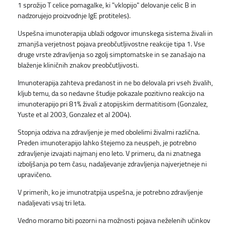
1 sprožijo T celice pomagalke, ki "vklopijo" delovanje celic B in
nadzorujejo proizvodnje IgE protiteles).
Uspešna imunoterapija ublaži odgovor imunskega sistema živali in
zmanjša verjetnost pojava preobčutljivostne reakcije tipa 1. Vse
druge vrste zdravljenja so zgolj simptomatske in se zanašajo na
blaženje kliničnih znakov preobčutljivosti.
Imunoterapija zahteva predanost in ne bo delovala pri vseh živalih,
kljub temu, da so nedavne študije pokazale pozitivno reakcijo na
imunoterapijo pri 81% živali z atopijskim dermatitisom (Gonzalez,
Yuste et al 2003, Gonzalez et al 2004).
Stopnja odziva na zdravljenje je med obolelimi živalmi različna.
Preden imunoterapijo lahko štejemo za neuspeh, je potrebno
zdravljenje izvajati najmanj eno leto. V primeru, da ni znatnega
izboljšanja po tem času, nadaljevanje zdravljenja najverjetneje ni
upravičeno.
V primerih, ko je imunotratpija uspešna, je potrebno zdravljenje
nadaljevati vsaj tri leta.
Vedno moramo biti pozorni na možnosti pojava neželenih učinkov