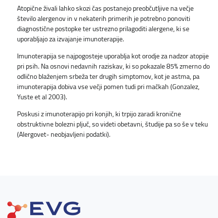
Atopične živali lahko skozi čas postanejo preobčutljive na večje
število alergenov in v nekaterih primerih je potrebno ponoviti
diagnostične postopke ter ustrezno prilagoditi alergene, ki se
uporabljajo za izvajanje imunoterapije.
Imunoterapija se najpogosteje uporablja kot orodje za nadzor atopije
pri psih. Na osnovi nedavnih raziskav, ki so pokazale 85% zmerno do
odlično blaženjem srbeža ter drugih simptomov, kot je astma, pa
imunoterapija dobiva vse večji pomen tudi pri mačkah (Gonzalez,
Yuste et al 2003).
Poskusi z imunoterapijo pri konjih, ki trpijo zaradi kronične
obstruktivne bolezni pljuč, so videti obetavni, študije pa so še v teku
(Alergovet- neobjavljeni podatki).