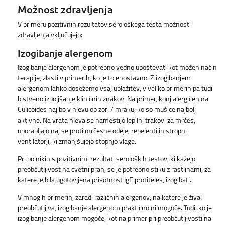
Možnost zdravljenja
V primeru pozitivnih rezultatov serološkega testa možnosti
zdravljenja vključujejo:
Izogibanje alergenom
Izogibanje alergenom je potrebno vedno upoštevati kot možen način
terapije, zlasti v primerih, ko je to enostavno. Z izogibanjem
alergenom lahko dosežemo vsaj ublažitev, v veliko primerih pa tudi
bistveno izboljšanje kliničnih znakov. Na primer, konj alergičen na
Culicoides naj bo v hlevu ob zori / mraku, ko so mušice najbolj
aktivne. Na vrata hleva se namestijo lepilni trakovi za mrčes,
uporabljajo naj se proti mrčesne odeje, repelenti in stropni
ventilatorji, ki zmanjšujejo stopnjo vlage.
Pri bolnikih s pozitivnimi rezultati seroloških testov, ki kažejo
preobčutljivost na cvetni prah, se je potrebno stiku z rastlinami, za
katere je bila ugotovljena prisotnost IgE protiteles, izogibati.
V mnogih primerih, zaradi različnih alergenov, na katere je žival
preobčutljiva, izogibanje alergenom praktično ni mogoče. Tudi, ko je
izogibanje alergenom mogoče, kot na primer pri preobčutljivosti na