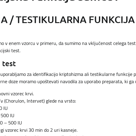
A / TESTIKULARNA FUNKCIJA
mo v enem vzorcu v primeru, da sumimo na vključenost celega testis
jski test.
 test
 uporabljamo za identifikacijo kriptohizma ali testikularne funkcije 
erne doze moramo upoštevati navodila za uporabo preparata, ki ga
vni vzorec krvi.
/v (Chorulon, Intervet) glede na vrsto:
0 IU
 500 IU
0 – 500 IU
 vzorec krvi 30 min do 2 uri kasneje.