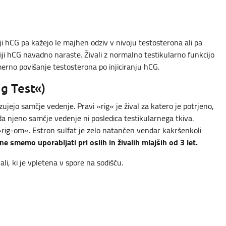
iji hCG pa kažejo le majhen odziv v nivoju testosterona ali pa
ciji hCG navadno naraste. Živali z normalno testikularno funkcijo
merno povišanje testosterona po injiciranju hCG.
ig Test«)
azujejo samčje vedenje. Pravi »rig« je žival za katero je potrjeno,
 da njeno samčje vedenje ni posledica testikularnega tkiva.
»rig-om«. Estron sulfat je zelo natančen vendar kakršenkoli
e smemo uporabljati pri oslih in živalih mlajših od 3 let.
li, ki je vpletena v spore na sodišču.