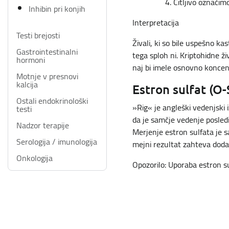
Čitljivo označim
Inhibin pri konjih
Interpretacija
Testi brejosti
Živali, ki so bile uspešno k
Gastrointestinalni
tega sploh ni. Kriptohidne ž
hormoni
naj bi imele osnovno koncent
Motnje v presnovi
kalcija
Estron sulfat (O-
Ostali endokrinološki
»Rig« je angleški vedenjski i
testi
da je samčje vedenje posledi
Nadzor terapije
Merjenje estron sulfata je 
Serologija / imunologija
mejni rezultat zahteva doda
Onkologija
Opozorilo: Uporaba estron sul