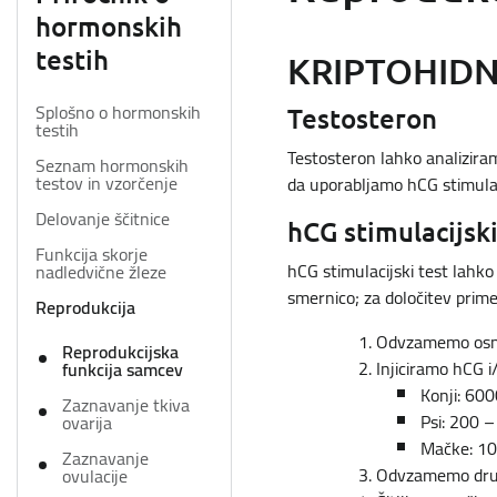
hormonskih
testih
KRIPTOHIDN
Splošno o hormonskih
Testosteron
testih
Testosteron lahko analizira
Seznam hormonskih
testov in vzorčenje
da uporabljamo hCG stimulaci
Delovanje ščitnice
hCG stimulacijski
Funkcija skorje
hCG stimulacijski test lahko
nadledvične žleze
smernico; za določitev prim
Reprodukcija
Odvzamemo osno
Reprodukcijska
Injiciramo hCG i
funkcija samcev
Konji: 600
Zaznavanje tkiva
Psi: 200 –
ovarija
Mačke: 10
Zaznavanje
Odvzamemo drugi
ovulacije