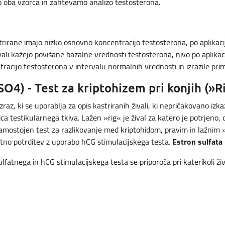
o oba vzorca in zahtevamo analizo testosterona.
astrirane imajo nizko osnovno koncentracijo testosterona, po aplikac
ivali kažejo povišane bazalne vrednosti testosterona, nivo po aplika
racijo testosterona v intervalu normalnih vrednosti in izrazile pri
SO4) - Test za kriptohizem pri konjih (»R
zraz, ki se uporablja za opis kastriranih živali, ki nepričakovano izk
ca testikularnega tkiva. Lažen »rig« je žival za katero je potrjeno,
samostojen test za razlikovanje med kriptohidom, pravim in lažnim 
tno potrditev z uporabo hCG stimulacijskega testa.
Estron sulfata n
fatnega in hCG stimulacijskega testa se priporoča pri katerikoli živa