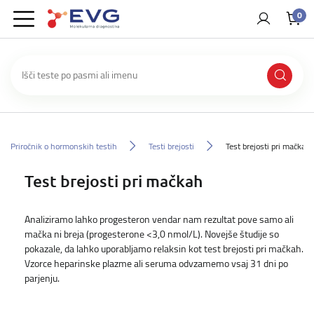
0
Priročnik o hormonskih testih
Testi brejosti
Test brejosti pri mačkah
Test brejosti pri mačkah
Analiziramo lahko progesteron vendar nam rezultat pove samo ali
mačka ni breja (progesterone <3,0 nmol/L). Novejše študije so
pokazale, da lahko uporabljamo relaksin kot test brejosti pri mačkah.
Vzorce heparinske plazme ali seruma odvzamemo vsaj 31 dni po
parjenju.