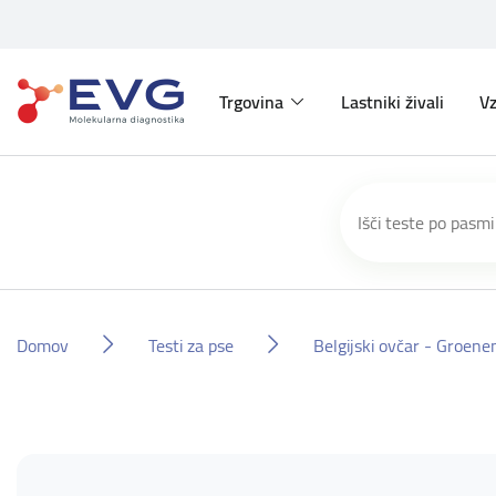
Trgovina
Lastniki živali
Vz
Domov
Testi za pse
Belgijski ovčar - Groene