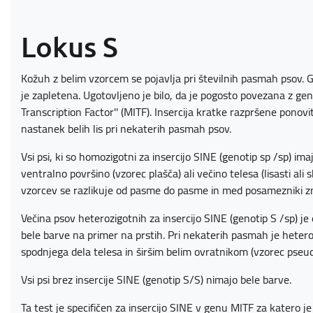
Lokus S
Kožuh z belim vzorcem se pojavlja pri številnih pasmah psov. G
je zapletena. Ugotovljeno je bilo, da je pogosto povezana z g
Transcription Factor'' (MITF). Insercija kratke razpršene pono
nastanek belih lis pri nekaterih pasmah psov.
Vsi psi, ki so homozigotni za insercijo SINE (genotip sp /sp) ima
ventralno površino (vzorec plašča) ali večino telesa (lisasti ali 
vzorcev se razlikuje od pasme do pasme in med posamezniki z
Večina psov heterozigotnih za insercijo SINE (genotip S /sp) je
bele barve na primer na prstih. Pri nekaterih pasmah je heter
spodnjega dela telesa in širšim belim ovratnikom (vzorec pseudo
Vsi psi brez insercije SINE (genotip S/S) nimajo bele barve.
Ta test je specifičen za insercijo SINE v genu MITF za katero 