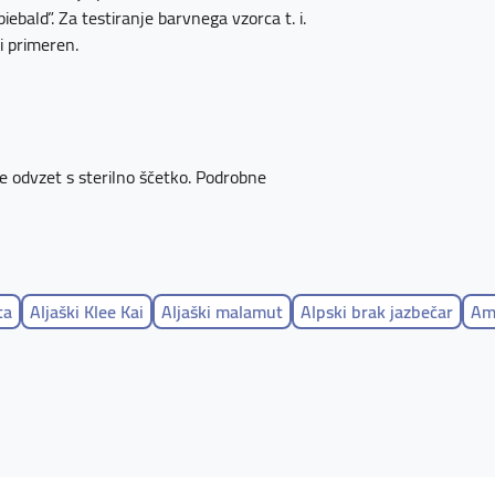
iebald”. Za testiranje barvnega vzorca t. i.
ni primeren.
ice odvzet s sterilno ščetko. Podrobne
ta
Aljaški Klee Kai
Aljaški malamut
Alpski brak jazbečar
Ame
ardji pes
Ameriški lisičar
Ameriški pit bull terier
Ameriški sta
r španjel
Angleški lisičar
Angleški ovčar
Angleški seter
Ang
 govedar
Argentinski pes
Arieški ptičar
Arieški zajčar
Artešk
tralski govedar
Avstralski ovčar
Avstralski ovčar- miniaturni
rski govedar (Căo Fila De Săo Miguel)
Barbet
Basenji
Basset