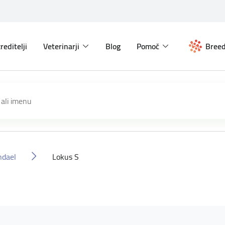
reditelji
Veterinarji
Blog
Pomoč
Breed
ndael
Lokus S