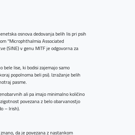
enetska osnova dedovanja belih lis pri psih
enom ''Microphthalmia Associated
vitve (SINE) v genu MITF je odgovorna za
jo bele lise, ki bodisi zajemajo samo
skoraj popolnoma beli psi). Izražanje belih
notraj pasme.
 enobarvnih ali pa imajo minimalno količino
ozigotnost povezana z belo obarvanostjo
 – Irish).
je znano, da je povezana z nastankom