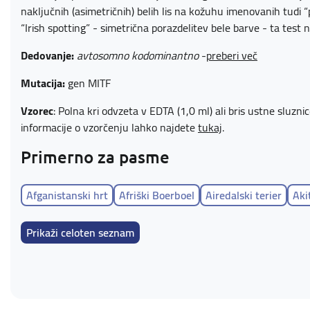
naključnih (asimetričnih) belih lis na kožuhu imenovanih tudi “p
“Irish spotting” - simetrična porazdelitev bele barve - ta test 
Dedovanje:
avtosomno kodominantno
-
preberi več
Mutacija:
gen MITF
Vzorec
: Polna kri odvzeta v EDTA (1,0 ml) ali bris ustne sluzn
informacije o vzorčenju lahko najdete
tukaj
.
Primerno za pasme
Afganistanski hrt
Afriški Boerboel
Airedalski terier
Aki
Ameriški goli terier
Ameriški koker španjel
Ameriški leop
Prikaži celoten seznam
Ameriško angleški rakunar
Anatolski ovčar
Angleški koke
Angleški toy terier
Appenzelski planšarski pes
Ardenski
Australian Stumpy Tail Cattle Dog
Auvernejski ptičar
Avs
Avstralski terier
Avstrijski kratkodlaki pinč
Azavak
Azo