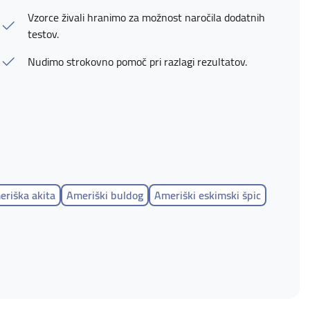
Vzorce živali hranimo za možnost naročila dodatnih
testov.
Nudimo strokovno pomoč pri razlagi rezultatov.
riška akita
Ameriški buldog
Ameriški eskimski špic
ffordshire terier
Ameriški vodni španjel
leški španjel- toy
Angleški špringer španjel
i gonič
Arteško normandijski baset
Avstralski ovčar- toy
Avstralski svilnati terier
 hound
Bauceron
Bavarski barvar
Beagle