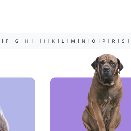
F
G
H
I
J
K
L
M
N
O
P
R
S