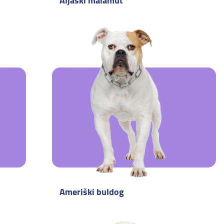
Aljaški malamut
Ameriški buldog