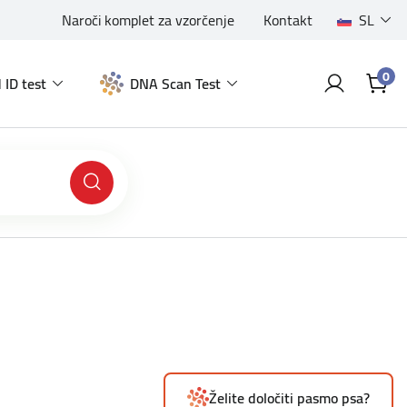
Naroči komplet za vzorčenje
Kontakt
SL
0
 ID test
DNA Scan Test
Želite določiti pasmo psa?