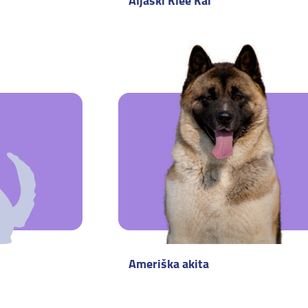
Aljaški Klee Kai
Ameriška akita