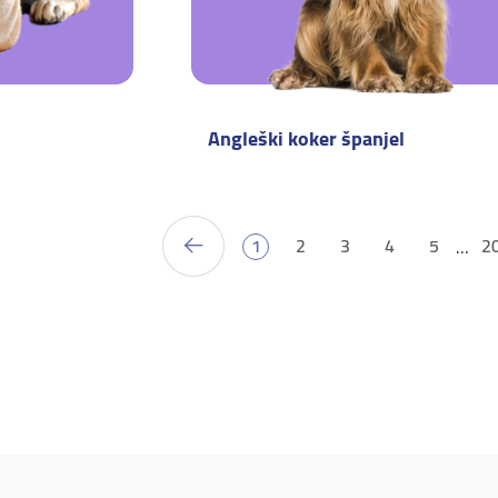
Angleški koker španjel
1
2
3
4
5
2
…