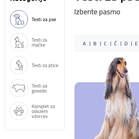
Izberite pasmo
Testi za pse
Testi za
A
B
C
Č
D
E
mačke
Testi za ptice
Testi za
govedo
Komplet za
odvzem
vzorcev