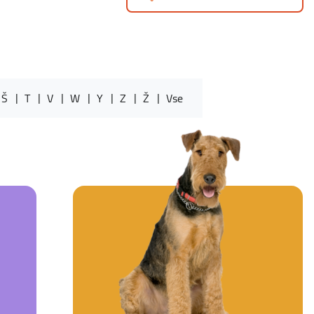
Š
T
V
W
Y
Z
Ž
Vse