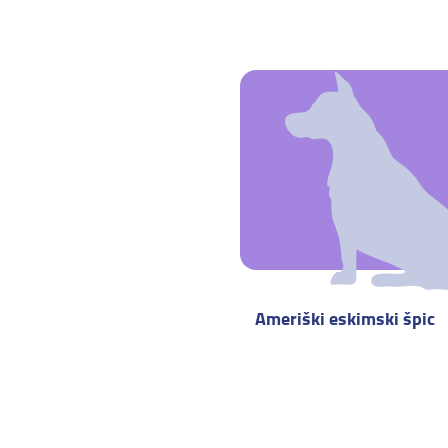
Ameriški eskimski špic